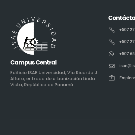
Contáct
+507 27
+507 27
+507 65
Campus Central
isae@is
Edificio ISAE Universidad, Vía Ricardo J.
Empleo
Alfaro, entrada de urbanización Linda
Vista, República de Panamá