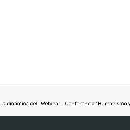
ISAE Universidad entrega becas a ganadores de la dinámica del I Webinar Edu ISAE