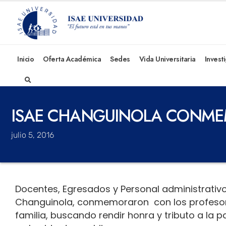
Inicio
Oferta Académica
Sedes
Vida Universitaria
Invest
ISAE CHANGUINOLA CONMEM
julio 5, 2016
Docentes, Egresados y Personal administrativ
Changuinola, conmemoraron con los profesores,
familia, buscando rendir honra y tributo a la p