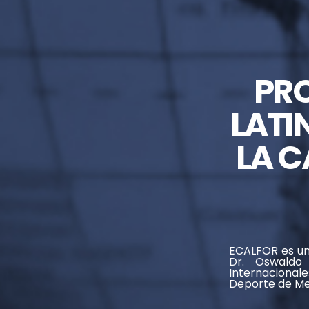
PR
LATI
LA C
ECALFOR es un
Dr. Oswaldo 
Internacional
Deporte de Mel