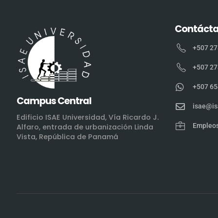
Contáct
+507 27
+507 27
+507 65
Campus Central
isae@is
Edificio ISAE Universidad, Vía Ricardo J.
Empleo
Alfaro, entrada de urbanización Linda
Vista, República de Panamá