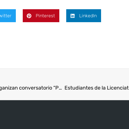
witter
Pinterest
LinkedIn
Autoridades académicas del Campus Central organizan conversatorio “Perspectivas sobre la Educación Panameña II” con participación de representantes de APEDE, IFFD, el Grupo de Promoción de Libertad Democrática e INCIDE.