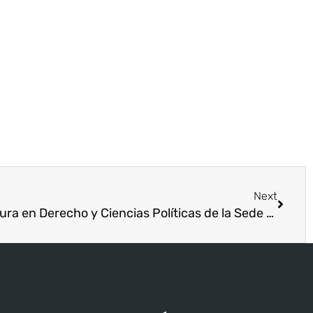
Next
Estudiantes de la Licenciatura en Derecho y Ciencias Políticas de la Sede de la Chorrera realizan actividad académica “Educación Ambiental y de Aprendizaje del Cuidado y Protección del Medio Ambiente” Vinculando El Aprendizaje Académico con el Desarrollo Sostenible y la Responsabilidad Social.