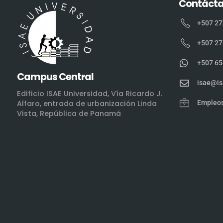
Contáct
+507 27
+507 27
+507 65
Campus Central
isae@is
Edificio ISAE Universidad, Vía Ricardo J.
Empleo
Alfaro, entrada de urbanización Linda
Vista, República de Panamá