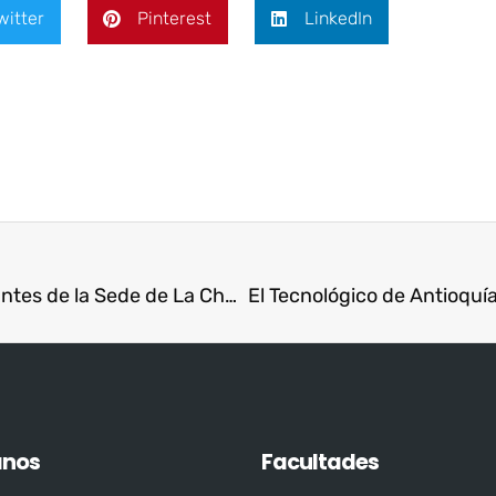
witter
Pinterest
LinkedIn
ISAE Universidad celebra graduación de estudiantes de la Sede de La Chorrera
anos
Facultades