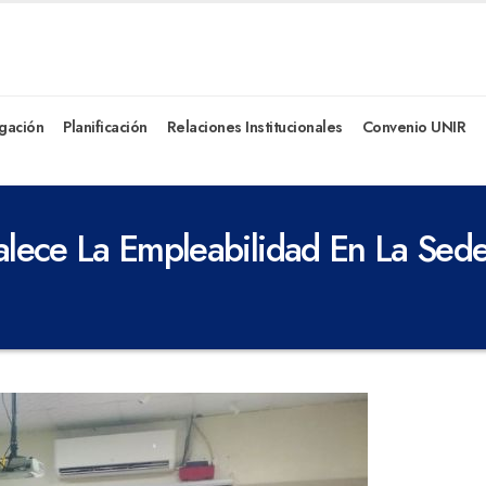
igación
Planificación
Relaciones Institucionales
Convenio UNIR
ortalece La Empleabilidad En La S