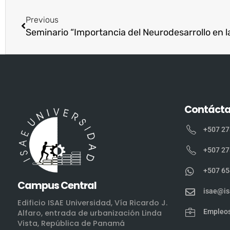
Previous
Seminario “Importancia del Neurodesarrollo en la
Contáct
+507 27
+507 27
+507 65
Campus Central
isae@is
Edificio ISAE Universidad, Vía Ricardo J.
Empleo
Alfaro, entrada de urbanización Linda
Vista, República de Panamá