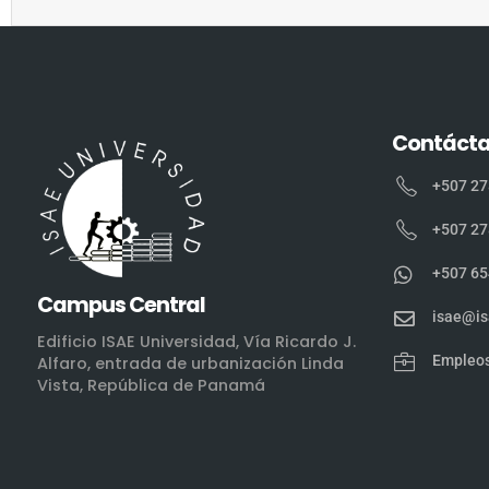
Contáct
+507 27
+507 27
+507 65
Campus Central
isae@is
Edificio ISAE Universidad, Vía Ricardo J.
Empleo
Alfaro, entrada de urbanización Linda
Vista, República de Panamá