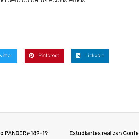
la perdida de los ecosistemas
witter
Pinterest
LinkedIn
rupo PANDER#189-19