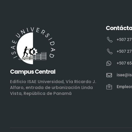
Contáct
+507 27
+507 27
+507 65
Campus Central
isae@is
Edificio ISAE Universidad, Vía Ricardo J.
Empleo
Alfaro, entrada de urbanización Linda
Vista, República de Panamá