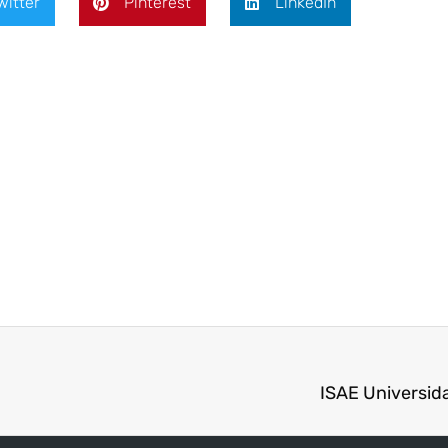
witter
Pinterest
LinkedIn
ISAE Universida