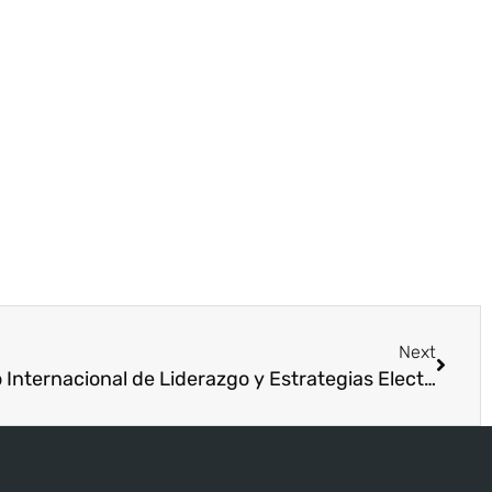
Next
Clausura del VIII Diplomado Internacional de Liderazgo y Estrategias Electorales para Mujeres, desarrollado en colaboración con ISAE Universidad