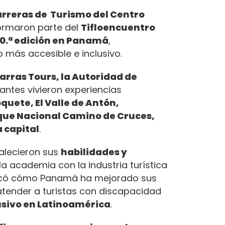
arreras de Turismo del Centro
rmaron parte del
Tifloencuentro
10.ª edición en Panamá
,
 más accesible e inclusivo.
rras Tours, la Autoridad de
ipantes vivieron experiencias
quete, El Valle de Antón,
que Nacional Camino de Cruces,
a capital
.
talecieron sus
habilidades y
la academia con la industria turística
stacó cómo Panamá ha mejorado sus
tender a turistas con discapacidad
usivo en Latinoamérica
.