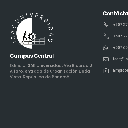
Contáct
+507 27
+507 27
+507 65
Campus Central
isae@is
Edificio ISAE Universidad, Vía Ricardo J.
Empleo
Alfaro, entrada de urbanización Linda
Vista, República de Panamá