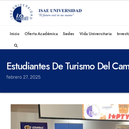
Inicio
Oferta Académica
Sedes
Vida Universitaria
Invest
Estudiantes De Turismo Del Camp
febrero 27, 2025