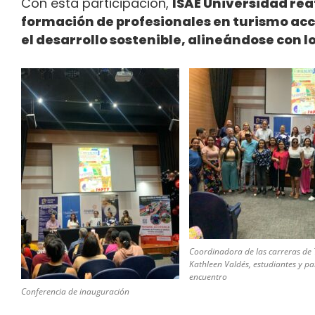
Con esta participación,
ISAE Universidad re
formación de profesionales en turismo acc
el desarrollo sostenible, alineándose con los 
Coordinadora de las carreras de 
Kathleen Valdés, estudiantes y pa
encuentro
Conferencia de inauguración