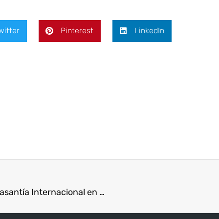
witter
Pinterest
LinkedIn
Profesores de ISAE Universidad, participan en Pasantía Internacional en Estrategias de Litigación Penal