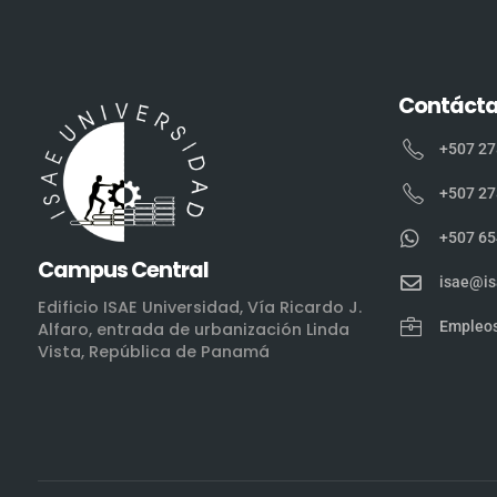
Contáct
+507 27
+507 27
+507 65
Campus Central
isae@is
Edificio ISAE Universidad, Vía Ricardo J.
Empleo
Alfaro, entrada de urbanización Linda
Vista, República de Panamá