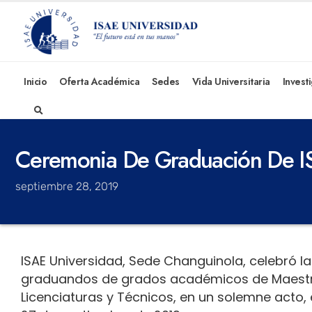
Inicio
Oferta Académica
Sedes
Vida Universitaria
Invest
Ceremonia De Graduación De I
septiembre 28, 2019
ISAE Universidad, Sede Changuinola, celebró 
graduandos de grados académicos de Maestría
Licenciaturas y Técnicos, en un solemne acto, en