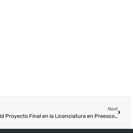
Next
En la Sede Regional de David Proyecto Final en la Licenciatura en Preescolar grupo DAVLEPRE 2-23