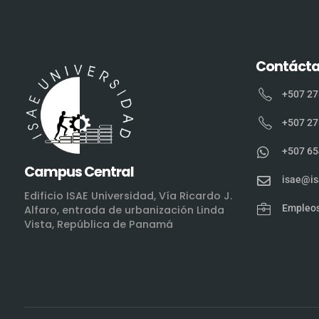
Contáct
+507 27
+507 27
+507 65
Campus Central
isae@is
Edificio ISAE Universidad, Vía Ricardo J.
Empleo
Alfaro, entrada de urbanización Linda
Vista, República de Panamá