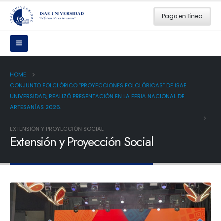
Pago en línea
HOME
CONJUNTO FOLCLÓRICO “PROYECCIONES FOLCLÓRICAS” DE ISAE
UNIVERSIDAD, REALIZÓ PRESENTACIÓN EN LA FERIA NACIONAL DE
ARTESANÍAS 2026.
EXTENSIÓN Y PROYECCIÓN SOCIAL
Extensión y Proyección Social