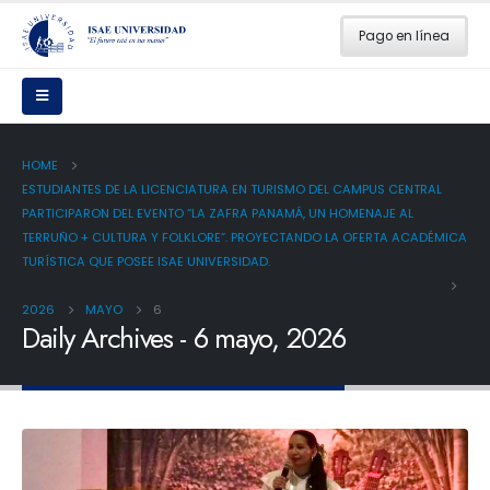
Pago en línea
HOME
ESTUDIANTES DE LA LICENCIATURA EN TURISMO DEL CAMPUS CENTRAL
PARTICIPARON DEL EVENTO “LA ZAFRA PANAMÁ, UN HOMENAJE AL
TERRUÑO + CULTURA Y FOLKLORE”. PROYECTANDO LA OFERTA ACADÉMICA
TURÍSTICA QUE POSEE ISAE UNIVERSIDAD.
2026
MAYO
6
Daily Archives - 6 mayo, 2026