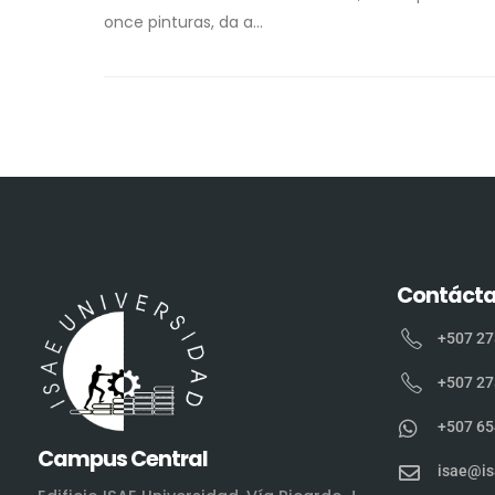
once pinturas, da a...
Contáct
+507 27
+507 27
+507 65
Campus Central
isae@is