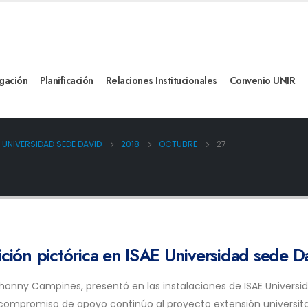
igación
Planificación
Relaciones Institucionales
Convenio UNIR
 UNIVERSIDAD SEDE DAVID
2018
OCTUBRE
27
ión pictórica en ISAE Universidad sede D
o Jhonny Campines, presentó en las instalaciones de ISAE Universid
compromiso de apoyo continúo al proyecto extensión universitar