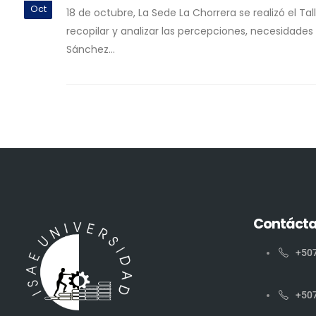
Oct
18 de octubre, La Sede La Chorrera se realizó el T
recopilar y analizar las percepciones, necesidade
Sánchez...
Contáct
+50
+50