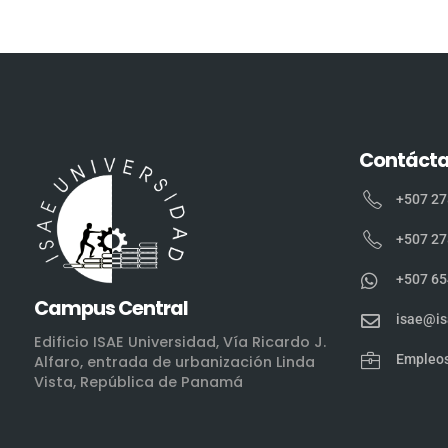
Contáct
+507 27
+507 27
+507 65
Campus Central
isae@is
Edificio ISAE Universidad, Vía Ricardo J.
Empleo
Alfaro, entrada de urbanización Linda
Vista, República de Panamá