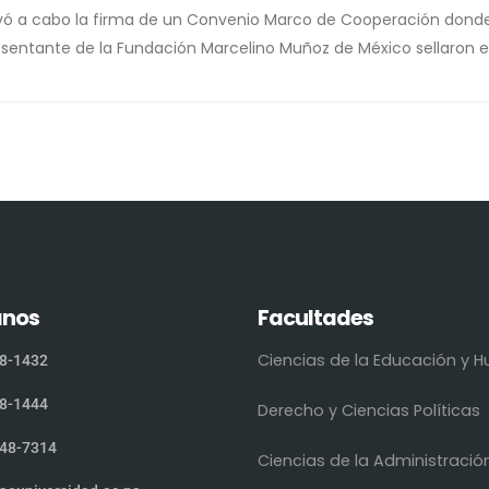
evó a cabo la firma de un Convenio Marco de Cooperación donde 
resentante de la Fundación Marcelino Muñoz de México sellaron e
anos
Facultades
Ciencias de la Educación y
8-1432
8-1444
Derecho y Ciencias Políticas
48-7314
Ciencias de la Administració