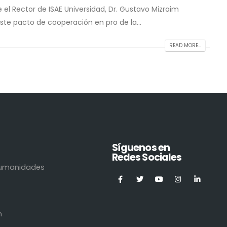
el Rector de ISAE Universidad, Dr. Gustavo Mizraim
ste pacto de cooperación en pro de la...
READ MORE...
Síguenos en
Redes Sociales
 Humanidades
n