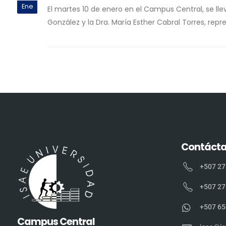
Ene
El martes 10 de enero en el Campus Central, se ll
González y la Dra. María Esther Cabral Torres, rep
Contáct
+507 27
+507 27
+507 65
Campus Central