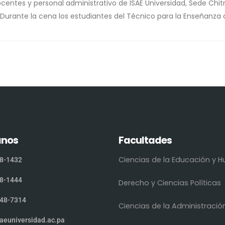
ocentes y personal administrativo de ISAE Universidad, Sede Chit
. Durante la cena los estudiantes del Técnico para la Enseñanza d
anos
Facultades
Ciencias de la Educación y
8-1432
8-1444
Derecho y Ciencias Políticas
48-7314
Ciencias de la Administració
aeuniversidad.ac.pa