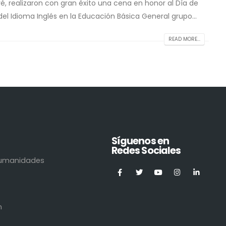
ré, realizaron con gran éxito una cena en honor al Día de
el Idioma Inglés en la Educación Básica General grupo...
READ MORE...
Síguenos en
Redes Sociales
 Humanidades
n