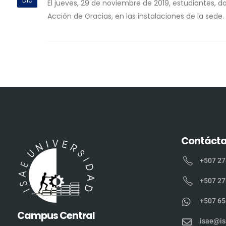
Dic
El jueves, 29 de noviembre de 2019, estudiantes, d
Acción de Gracias, en las instalaciones de la sede
Contáct
+507 27
+507 27
+507 65
Campus Central
isae@is